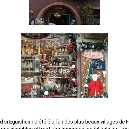
rd si Eguisheim a été élu l’un des plus beaux villages de
t ses vignobles offrent une escapade inoubliable aux tou