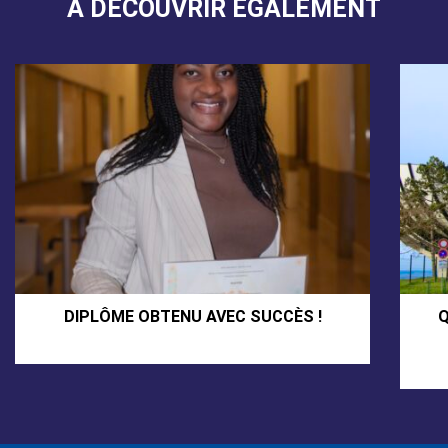
A DÉCOUVRIR ÉGALEMENT
DIPLÔME OBTENU AVEC SUCCÈS !
Q