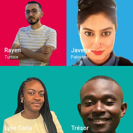
Rayen
Javeria
Tunisie
Pakistan
Lylie Carla
Trésor